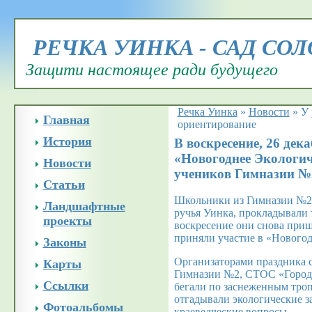
РЕЧКА УИНКА - САД СО
Защити настоящее ради будущего
Речка Уинка
»
Новости
»
У 
Главная
ориентирование
История
В воскресение, 26 дек
«Новогоднее Экологич
Новости
учеников Гимназии №
Статьи
Школьники из Гимназии №2 
Ландшафтные
ручья Уинка, прокладывали 
проекты
воскресение они снова приш
приняли участие в «Нового
Законы
Организаторами праздника 
Карты
Гимназии №2, СТОС «Городск
Ссылки
бегали по заснеженным троп
отгадывали экологические з
Фотоальбомы
краеведческие вопросы.